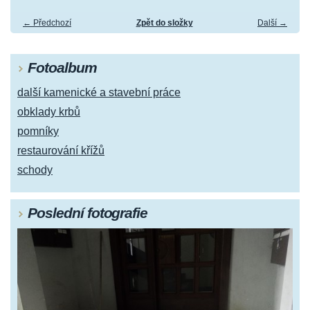
← Předchozí
Zpět do složky
Další →
Fotoalbum
další kamenické a stavební práce
obklady krbů
pomníky
restaurování křížů
schody
Poslední fotografie