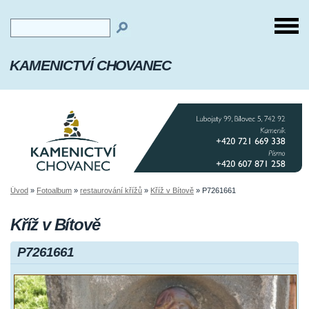
KAMENICTVÍ CHOVANEC
Úvod
»
Fotoalbum
»
restaurování křížů
»
Kříž v Bítově
»
P7261661
Kříž v Bítově
P7261661