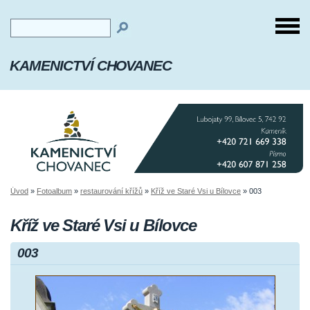
KAMENICTVÍ CHOVANEC
Úvod
»
Fotoalbum
»
restaurování křížů
»
Kříž ve Staré Vsi u Bílovce
»
003
Kříž ve Staré Vsi u Bílovce
003